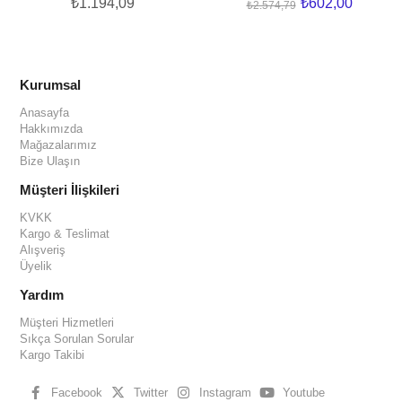
₺1.194,09
₺602,00
₺2.574,79
Kurumsal
Anasayfa
Hakkımızda
Mağazalarımız
Bize Ulaşın
Müşteri İlişkileri
KVKK
Kargo & Teslimat
Alışveriş
Üyelik
Yardım
Müşteri Hizmetleri
Sıkça Sorulan Sorular
Kargo Takibi
Facebook
Twitter
Instagram
Youtube