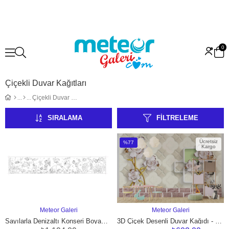
0
Çiçekli Duvar Kağıtları
Çiçekli Duvar Kağıtları
SIRALAMA
FILTRELEME
Ücretsiz
%77
Kargo
İndirim
%77İndirim
Meteor Galeri
Meteor Galeri
SEPETE EKLE
SEPETE EKLE
Sayılarla Denizaltı Konseri Boyama Duvar Kağıdı
3D Çiçek Desenli Duvar Kağıdı - Modern Çocuk Odası Dekoru, Beyaz Altın Güller