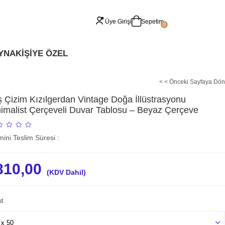
Üye Girişi
Sepetim
0
YNA
KİŞİYE ÖZEL
< < Önceki Sayfaya Dön
 Çizim Kızılgerdan Vintage Doğa İllüstrasyonu
imalist Çerçeveli Duvar Tablosu – Beyaz Çerçeve
ini Teslim Süresi
:
810,00
(KDV Dahil)
t