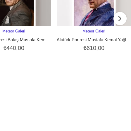
Meteor Galeri
Meteor Galeri
SEPETE EKLE
SEPETE EKLE
Atatürk Portresi Bakış Mustafa Kemal Çizgili Takım Cep Mendili Ofis Dekor Renklendirilmiş Portre Çerçeveli Tablo – Naturel Çerçeve
Atatürk Portresi Mustafa Kemal Yağlıboya Dokulu Efekt Lacivert Takım Kırmızı Kravat Ofis Dekor Çerçeveli Tablo – Naturel Çerçeve
₺440,00
₺610,00