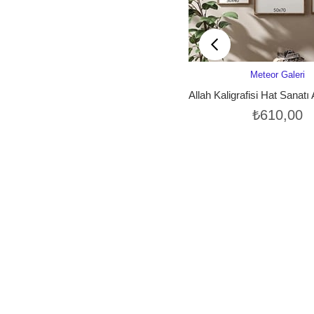
Meteor Galeri
SEPETE EK
₺610,00