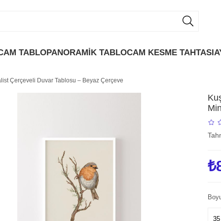
CAM TABLO
PANORAMİK TABLO
CAM KESME TAHTASI
A
alist Çerçeveli Duvar Tablosu – Beyaz Çerçeve
Kuş
Min
Tahm
₺
Boyu