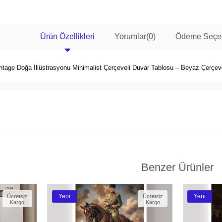
Ürün Özellikleri
Yorumlar
(0)
Ödeme Seçen
tage Doğa İllüstrasyonu Minimalist Çerçeveli Duvar Tablosu – Beyaz Çerçeve 
Benzer Ürünler
Yeni
Yeni
Ücretsiz
Ücretsiz
Kargo
Kargo
Ürün
Ürün