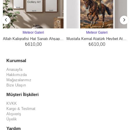
Meteor Galeri
Meteor Galeri
SEPETE EKLE
SEPETE EKLE
Allah Kaligrafisi Hat Sanatı Ahşap Desenli Çerçeveli İslami Duvar Tablosu Dekor – Naturel Çerçeve
Mustafa Kemal Atatürk Heybet Atlı Portre Askeri Üniforma Kalpak Epik Gökyüzü Dağ Manzarası Çerçeveli Duvar Tablosu – Beyaz Çerçeve
₺610,00
₺610,00
Kurumsal
Anasayfa
Hakkımızda
Mağazalarımız
Bize Ulaşın
Müşteri İlişkileri
KVKK
Kargo & Teslimat
Alışveriş
Üyelik
Yardım