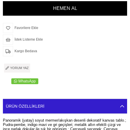
Favorilere Ekle
İstek Listeme Ekle
Kargo Bedava
YORUM YAZ
WhatsApp
ÜRÜN ÖZELLIKLERI
Panoramik (yatay) soyut mermer/akışkan desenli dekoratif kanvas tablo.;
Pudra-pembe, indigo mavi ve gri geçişleri; metalik altın efektli çizgi ve
ince parlak dokular ile şık bir görünüm.; Çerçeveli seçenek: Çerçeve