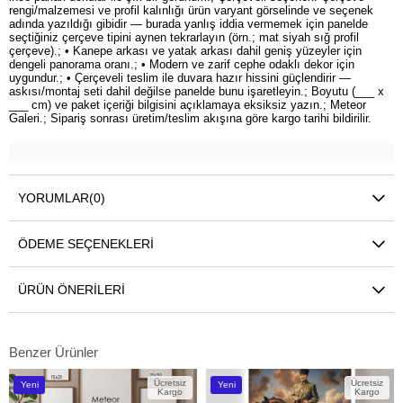
rengi/malzemesi ve profil kalınlığı ürün varyant görselinde ve seçenek
adında yazıldığı gibidir — burada yanlış iddia vermemek için panelde
seçtiğiniz çerçeve tipini aynen tekrarlayın (örn.; mat siyah sığ profil
çerçeve).; • Kanepe arkası ve yatak arkası dahil geniş yüzeyler için
dengeli panorama oranı.; • Modern ve zarif cephe odaklı dekor için
uygundur.; • Çerçeveli teslim ile duvara hazır hissini güçlendirir —
askısı/montaj seti dahil değilse panelde bunu işaretleyin.; Boyutu (___ x
___ cm) ve paket içeriği bilgisini açıklamaya eksiksiz yazın.; Meteor
Galeri.; Sipariş sonrası üretim/teslim akışına göre kargo tarihi bildirilir.
YORUMLAR
(0)
ÖDEME SEÇENEKLERI
ÜRÜN ÖNERILERI
Benzer Ürünler
Ücretsiz
Ücretsiz
Yeni
Yeni
Kargo
Kargo
Ürün
Ürün