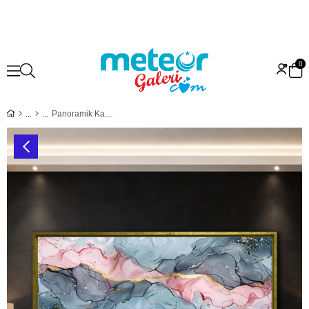
0
Panoramik Kanvas Tablo Soyut Mermer Efektli Pudra&Mavi Çerçeveli Dekoratif Duvara Hazır